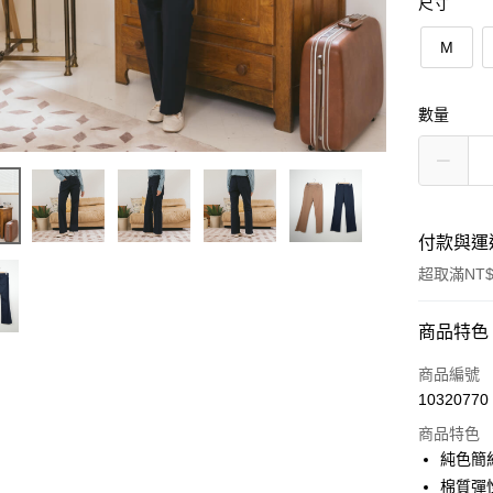
尺寸
M
數量
付款與運
超取滿NT$
付款方式
商品特色
信用卡一
商品編號
10320770
信用卡分
商品特色
3 期 
純色簡
6 期 
合作金
棉質彈