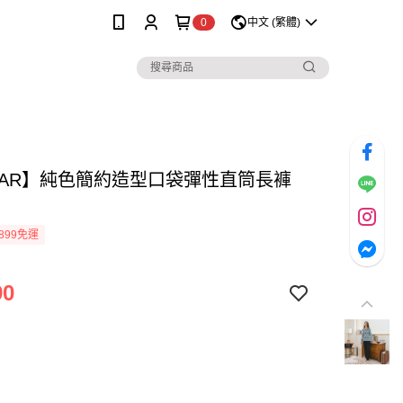
0
中文 (繁體)
MAR】純色簡約造型口袋彈性直筒長褲
899免運
90