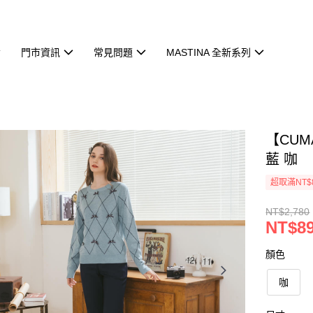
門市資訊
常見問題
MASTINA 全新系列
【CU
藍 咖
超取滿NT$
NT$2,780
NT$8
顏色
咖