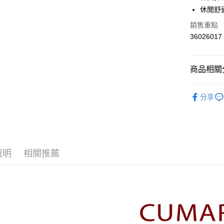
華南商
休閒舒
合作金
上海商
華南商
銷售重點
運送方式
國泰世
上海商
36026017
臺灣中
國泰世
付款後全
匯豐（
臺灣中
每筆NT$8
聯邦商
匯豐（
商品相關分
元大商
聯邦商
付款後7-1
玉山商
元大商
【CUMA
台新國
每筆NT$8
玉山商
分享
台灣樂
台新國
▼所有品
宅配
台灣樂
▼全部商
每筆NT$1
【褲類 Pan
離島郵政
說明
相關推薦
每筆NT$1