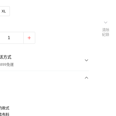
XL
清除
紀錄
送方式
899免運
次付款
期付款
0 利率 每期
NT$296
21家銀行
約款式
0 利率 每期
NT$148
21家銀行
庫商業銀行
第一商業銀行
性布料