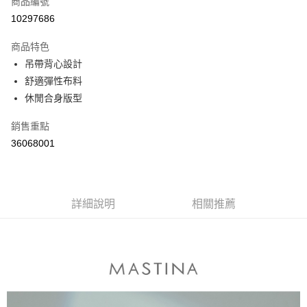
商品編號
信用卡分期付款
10297686
3 期 0 利率 每期
NT$396
21家銀行
商品特色
6 期 0 利率 每期
NT$198
21家銀行
合作金庫商業銀行
第一商業銀行
吊帶背心設計
華南商業銀行
彰化商業銀行
合作金庫商業銀行
第一商業銀行
舒適彈性布料
上海商業儲蓄銀行
台北富邦商業銀行
運送方式
華南商業銀行
彰化商業銀行
國泰世華商業銀行
兆豐國際商業銀行
休閒合身版型
上海商業儲蓄銀行
台北富邦商業銀行
付款後全家取貨
臺灣中小企業銀行
台中商業銀行
國泰世華商業銀行
兆豐國際商業銀行
銷售重點
匯豐（台灣）商業銀行
華泰商業銀行
每筆NT$80，滿NT$899(含以上)免運費
臺灣中小企業銀行
台中商業銀行
聯邦商業銀行
遠東國際商業銀行
36068001
匯豐（台灣）商業銀行
華泰商業銀行
付款後7-11取貨
元大商業銀行
永豐商業銀行
聯邦商業銀行
遠東國際商業銀行
玉山商業銀行
星展（台灣）商業銀行
每筆NT$80，滿NT$899(含以上)免運費
元大商業銀行
永豐商業銀行
台新國際商業銀行
中國信託商業銀行
玉山商業銀行
星展（台灣）商業銀行
宅配
台灣樂天信用卡公司
台新國際商業銀行
詳細說明
中國信託商業銀行
相關推薦
每筆NT$100，滿NT$1,500(含以上)免運費
台灣樂天信用卡公司
離島郵政配送
每筆NT$100，滿NT$1,500(含以上)免運費