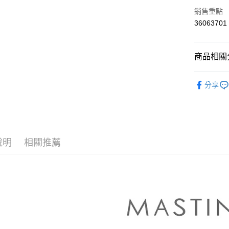
上海商
華南商
銷售重點
運送方式
國泰世
上海商
36063701
臺灣中
國泰世
付款後全
匯豐（
臺灣中
每筆NT$8
聯邦商
匯豐（
商品相關分
元大商
聯邦商
付款後7-1
玉山商
元大商
【MASTI
台新國
每筆NT$8
玉山商
分享
台灣樂
台新國
▼所有品
宅配
台灣樂
▼全部商
每筆NT$1
【針織衫 Kn
離島郵政
說明
相關推薦
每筆NT$1