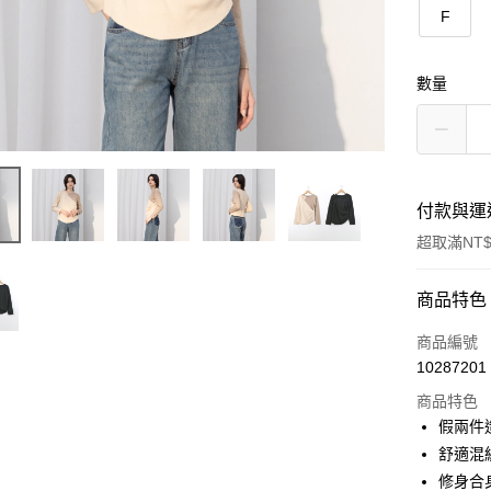
F
數量
付款與運
超取滿NT$
付款方式
商品特色
信用卡一
商品編號
10287201
信用卡分
商品特色
3 期 
假兩件
6 期 
合作金
舒適混
華南商
修身合
合作金