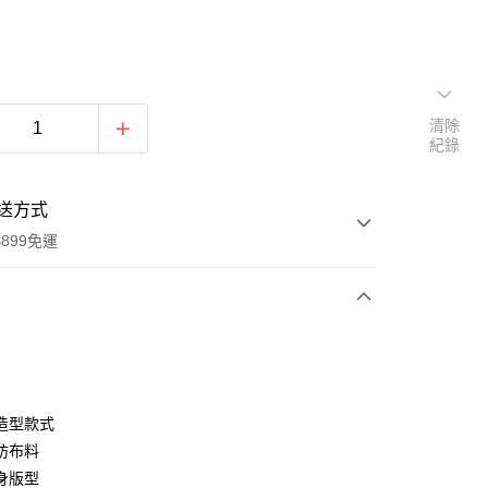
清除
紀錄
送方式
899免運
次付款
期付款
0 利率 每期
NT$296
21家銀行
造型款式
0 利率 每期
NT$148
21家銀行
庫商業銀行
第一商業銀行
紡布料
業銀行
彰化商業銀行
身版型
庫商業銀行
第一商業銀行