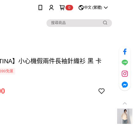
0
中文 (繁體)
TINA】小心機假兩件長袖針織衫 黑 卡
899免運
90