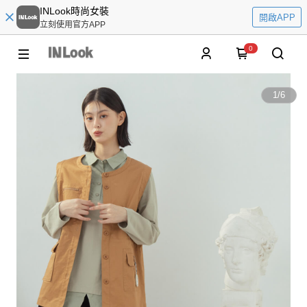
INLook時尚女裝
開啟APP
立刻使用官方APP
0
1
/
6