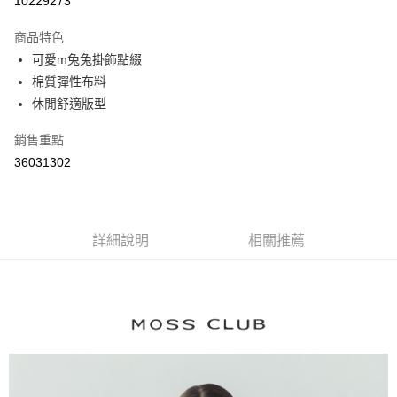
10229273
3 期 0 利率 每期
NT$430
21家銀行
商品特色
6 期 0 利率 每期
NT$215
21家銀行
合作金庫商業銀行
第一商業銀行
可愛m兔兔掛飾點綴
華南商業銀行
彰化商業銀行
合作金庫商業銀行
第一商業銀行
棉質彈性布料
上海商業儲蓄銀行
台北富邦商業銀行
運送方式
華南商業銀行
彰化商業銀行
國泰世華商業銀行
兆豐國際商業銀行
休閒舒適版型
上海商業儲蓄銀行
台北富邦商業銀行
付款後全家取貨
臺灣中小企業銀行
台中商業銀行
國泰世華商業銀行
兆豐國際商業銀行
銷售重點
匯豐（台灣）商業銀行
華泰商業銀行
每筆NT$80，滿NT$899(含以上)免運費
臺灣中小企業銀行
台中商業銀行
聯邦商業銀行
遠東國際商業銀行
36031302
匯豐（台灣）商業銀行
華泰商業銀行
付款後7-11取貨
元大商業銀行
永豐商業銀行
聯邦商業銀行
遠東國際商業銀行
玉山商業銀行
星展（台灣）商業銀行
每筆NT$80，滿NT$899(含以上)免運費
元大商業銀行
永豐商業銀行
台新國際商業銀行
中國信託商業銀行
玉山商業銀行
星展（台灣）商業銀行
宅配
台灣樂天信用卡公司
台新國際商業銀行
詳細說明
中國信託商業銀行
相關推薦
每筆NT$100，滿NT$1,500(含以上)免運費
台灣樂天信用卡公司
離島郵政配送
每筆NT$100，滿NT$1,500(含以上)免運費