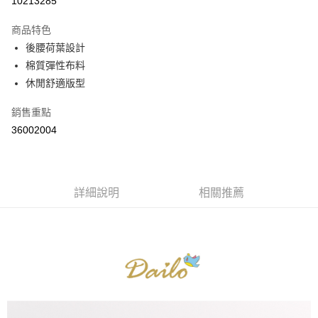
10213285
3 期 0 利率 每期
NT$263
21家銀行
商品特色
6 期 0 利率 每期
NT$131
21家銀行
合作金庫商業銀行
第一商業銀行
後腰荷葉設計
華南商業銀行
彰化商業銀行
合作金庫商業銀行
第一商業銀行
棉質彈性布料
上海商業儲蓄銀行
台北富邦商業銀行
運送方式
華南商業銀行
彰化商業銀行
國泰世華商業銀行
兆豐國際商業銀行
休閒舒適版型
上海商業儲蓄銀行
台北富邦商業銀行
付款後全家取貨
臺灣中小企業銀行
台中商業銀行
國泰世華商業銀行
兆豐國際商業銀行
銷售重點
匯豐（台灣）商業銀行
華泰商業銀行
每筆NT$80，滿NT$899(含以上)免運費
臺灣中小企業銀行
台中商業銀行
聯邦商業銀行
遠東國際商業銀行
36002004
匯豐（台灣）商業銀行
華泰商業銀行
付款後7-11取貨
元大商業銀行
永豐商業銀行
聯邦商業銀行
遠東國際商業銀行
玉山商業銀行
星展（台灣）商業銀行
每筆NT$80，滿NT$899(含以上)免運費
元大商業銀行
永豐商業銀行
台新國際商業銀行
中國信託商業銀行
玉山商業銀行
星展（台灣）商業銀行
宅配
台灣樂天信用卡公司
台新國際商業銀行
詳細說明
中國信託商業銀行
相關推薦
每筆NT$100，滿NT$1,500(含以上)免運費
台灣樂天信用卡公司
離島郵政配送
每筆NT$100，滿NT$1,500(含以上)免運費