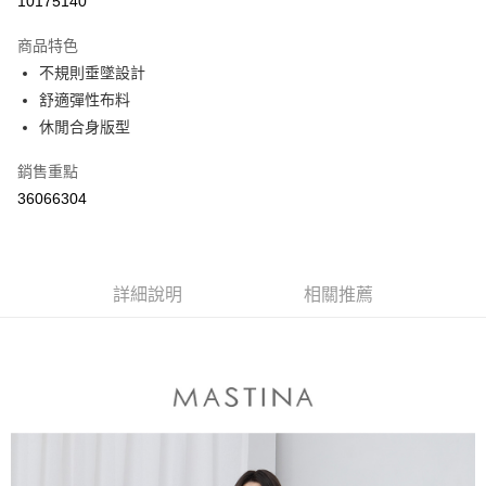
10175140
3 期 0 利率 每期
NT$330
21家銀行
商品特色
6 期 0 利率 每期
NT$165
21家銀行
合作金庫商業銀行
第一商業銀行
不規則垂墜設計
華南商業銀行
彰化商業銀行
合作金庫商業銀行
第一商業銀行
舒適彈性布料
上海商業儲蓄銀行
台北富邦商業銀行
運送方式
華南商業銀行
彰化商業銀行
國泰世華商業銀行
兆豐國際商業銀行
休閒合身版型
上海商業儲蓄銀行
台北富邦商業銀行
付款後全家取貨
臺灣中小企業銀行
台中商業銀行
國泰世華商業銀行
兆豐國際商業銀行
銷售重點
匯豐（台灣）商業銀行
華泰商業銀行
每筆NT$80，滿NT$899(含以上)免運費
臺灣中小企業銀行
台中商業銀行
聯邦商業銀行
遠東國際商業銀行
36066304
匯豐（台灣）商業銀行
華泰商業銀行
付款後7-11取貨
元大商業銀行
永豐商業銀行
聯邦商業銀行
遠東國際商業銀行
玉山商業銀行
星展（台灣）商業銀行
每筆NT$80，滿NT$899(含以上)免運費
元大商業銀行
永豐商業銀行
台新國際商業銀行
中國信託商業銀行
玉山商業銀行
星展（台灣）商業銀行
宅配
台灣樂天信用卡公司
台新國際商業銀行
詳細說明
中國信託商業銀行
相關推薦
每筆NT$100，滿NT$1,500(含以上)免運費
台灣樂天信用卡公司
離島郵政配送
每筆NT$100，滿NT$1,500(含以上)免運費