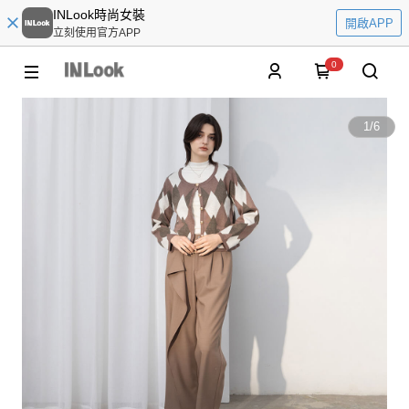
INLook時尚女裝
開啟APP
立刻使用官方APP
0
1
/
6