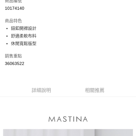
商品編號
信用卡分期付款
10174140
3 期 0 利率 每期
NT$330
21家銀行
商品特色
6 期 0 利率 每期
NT$165
21家銀行
合作金庫商業銀行
第一商業銀行
鈕釦開襟設計
華南商業銀行
彰化商業銀行
合作金庫商業銀行
第一商業銀行
舒適柔軟布料
上海商業儲蓄銀行
台北富邦商業銀行
運送方式
華南商業銀行
彰化商業銀行
國泰世華商業銀行
兆豐國際商業銀行
休閒寬鬆版型
上海商業儲蓄銀行
台北富邦商業銀行
付款後全家取貨
臺灣中小企業銀行
台中商業銀行
國泰世華商業銀行
兆豐國際商業銀行
銷售重點
匯豐（台灣）商業銀行
華泰商業銀行
每筆NT$80，滿NT$899(含以上)免運費
臺灣中小企業銀行
台中商業銀行
聯邦商業銀行
遠東國際商業銀行
36063522
匯豐（台灣）商業銀行
華泰商業銀行
付款後7-11取貨
元大商業銀行
永豐商業銀行
聯邦商業銀行
遠東國際商業銀行
玉山商業銀行
星展（台灣）商業銀行
每筆NT$80，滿NT$899(含以上)免運費
元大商業銀行
永豐商業銀行
台新國際商業銀行
中國信託商業銀行
玉山商業銀行
星展（台灣）商業銀行
宅配
台灣樂天信用卡公司
台新國際商業銀行
詳細說明
中國信託商業銀行
相關推薦
每筆NT$100，滿NT$1,500(含以上)免運費
台灣樂天信用卡公司
離島郵政配送
每筆NT$100，滿NT$1,500(含以上)免運費