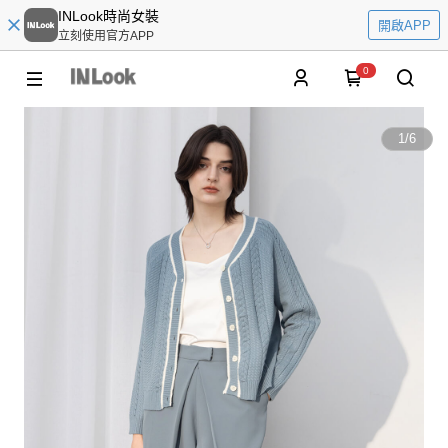
INLook時尚女裝
開啟APP
立刻使用官方APP
0
1
/
6