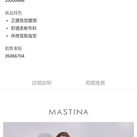
10000466
3 期 0 利率 每期
NT$330
21家銀行
商品特色
6 期 0 利率 每期
NT$165
21家銀行
合作金庫商業銀行
第一商業銀行
正腰造型腰頭
華南商業銀行
彰化商業銀行
合作金庫商業銀行
第一商業銀行
舒適柔軟布料
上海商業儲蓄銀行
台北富邦商業銀行
運送方式
華南商業銀行
彰化商業銀行
國泰世華商業銀行
兆豐國際商業銀行
休閒寬鬆版型
上海商業儲蓄銀行
台北富邦商業銀行
付款後全家取貨
臺灣中小企業銀行
台中商業銀行
國泰世華商業銀行
兆豐國際商業銀行
銷售重點
匯豐（台灣）商業銀行
華泰商業銀行
每筆NT$80，滿NT$899(含以上)免運費
臺灣中小企業銀行
台中商業銀行
聯邦商業銀行
遠東國際商業銀行
35066704
匯豐（台灣）商業銀行
華泰商業銀行
付款後7-11取貨
元大商業銀行
永豐商業銀行
聯邦商業銀行
遠東國際商業銀行
玉山商業銀行
星展（台灣）商業銀行
每筆NT$80，滿NT$899(含以上)免運費
元大商業銀行
永豐商業銀行
台新國際商業銀行
中國信託商業銀行
玉山商業銀行
星展（台灣）商業銀行
宅配
台灣樂天信用卡公司
台新國際商業銀行
詳細說明
中國信託商業銀行
相關推薦
每筆NT$100，滿NT$1,500(含以上)免運費
台灣樂天信用卡公司
離島郵政配送
每筆NT$100，滿NT$1,500(含以上)免運費